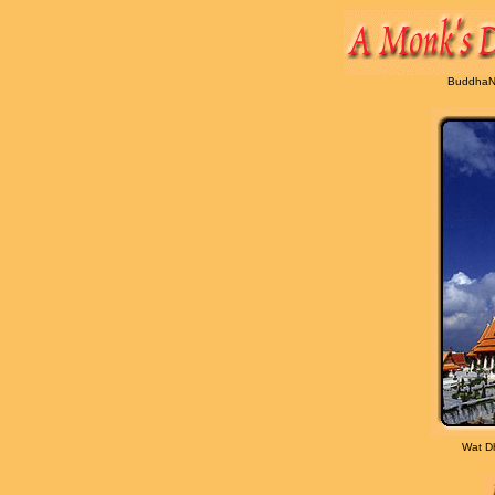
BuddhaNe
Wat D