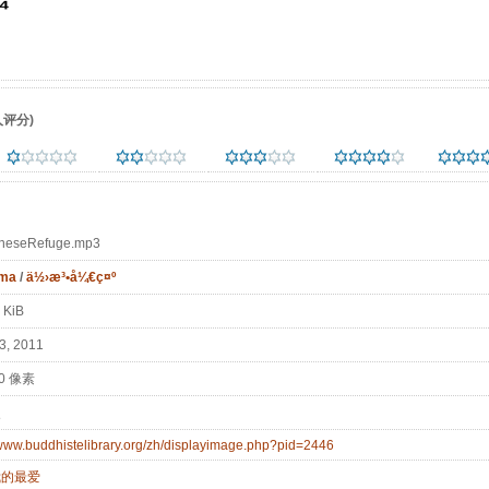
评分)
neseRefuge.mp3
ma
/
ä½›æ³•å¼€ç¤º
 KiB
, 2011
 0 像素
次
/www.buddhistelibrary.org/zh/displayimage.php?pid=2446
我的最爱