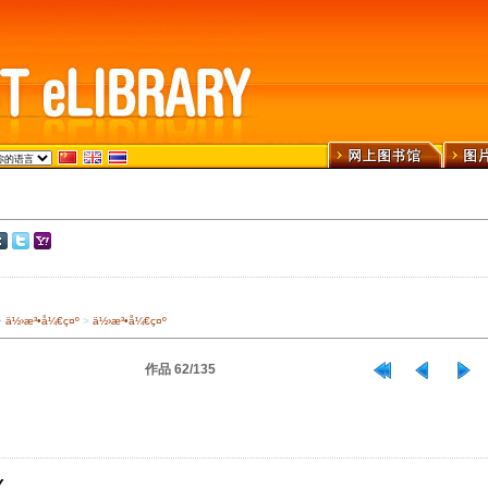
>
ä½›æ³•å¼€ç¤º
>
ä½›æ³•å¼€ç¤º
作品 62/135
