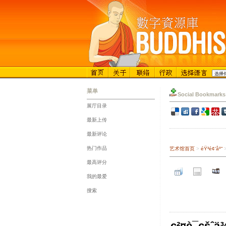
菜单
Social Bookmarks
展厅目录
::
最新上传
::
最新评论
::
热门作品
艺术馆首页
>
éŸ³é¢‘åº“
::
最高评分
::
我的最爱
::
搜索
ç²¤è¯­çšˆä¾