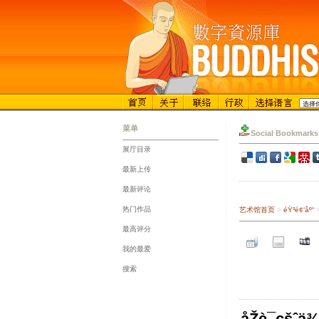
菜单
Social Bookmarks
展厅目录
::
最新上传
::
最新评论
::
热门作品
艺术馆首页
>
éŸ³é¢‘åº“
::
最高评分
::
我的最爱
::
搜索
åŽè¯­çšˆä¾