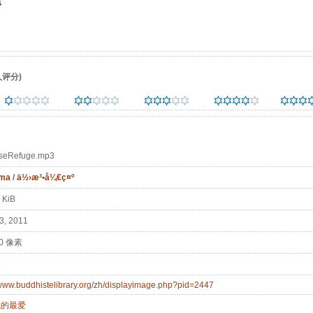
评分)
seRefuge.mp3
ma
/
ä½›æ³•å¼€ç¤º
 KiB
, 2011
 0 像素
次
/www.buddhistelibrary.org/zh/displayimage.php?pid=2447
我的最爱