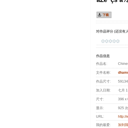
下载
对作品评分
(还没有人
作品信息
作品名:
Chine
文件名称:
dham
作品尺寸:
59134
加入日期:
七月 13
尺寸:
396 x
显示:
925 
URL:
http:/
我的最爱:
加到