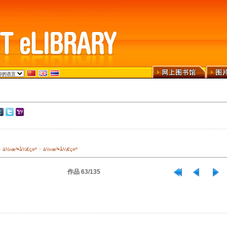
>
ä½›æ³•å¼€ç¤º
>
ä½›æ³•å¼€ç¤º
作品 63/135