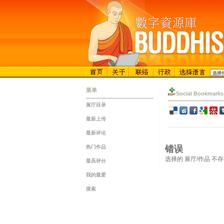
菜单
Social Bookmarks
展厅目录
::
最新上传
::
最新评论
::
热门作品
错误
::
选择的 展厅/作品 不
最高评分
::
我的最爱
::
搜索