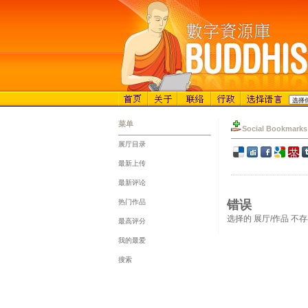
菜单
Social Bookmarks
展厅目录
::
最新上传
::
最新评论
::
热门作品
错误
::
选择的 展厅/作品 不
最高评分
::
我的最爱
::
搜索