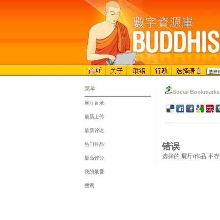
菜单
Social Bookmarks
展厅目录
::
最新上传
::
最新评论
::
热门作品
错误
::
选择的 展厅/作品 不
最高评分
::
我的最爱
::
搜索