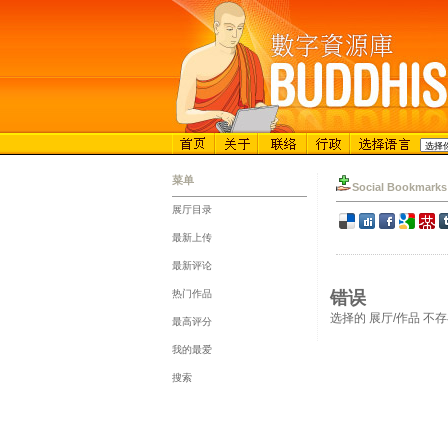
菜单
Social Bookmarks
展厅目录
::
最新上传
::
最新评论
::
热门作品
错误
::
选择的 展厅/作品 不
最高评分
::
我的最爱
::
搜索