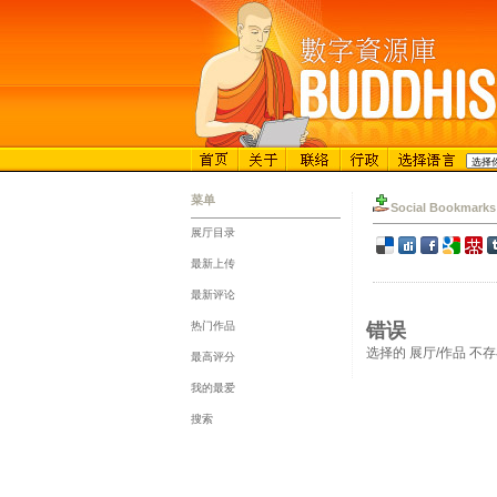
菜单
Social Bookmarks
展厅目录
::
最新上传
::
最新评论
::
热门作品
错误
::
选择的 展厅/作品 不
最高评分
::
我的最爱
::
搜索