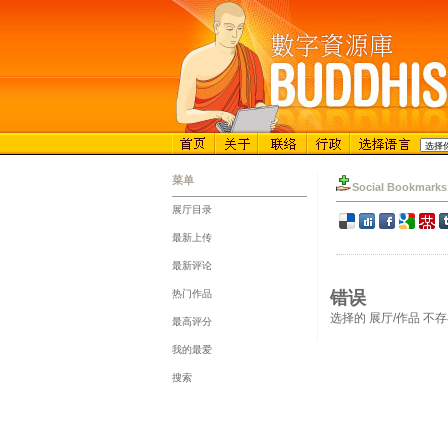
菜单
Social Bookmarks
展厅目录
::
最新上传
::
最新评论
::
热门作品
错误
::
选择的 展厅/作品 不
最高评分
::
我的最爱
::
搜索