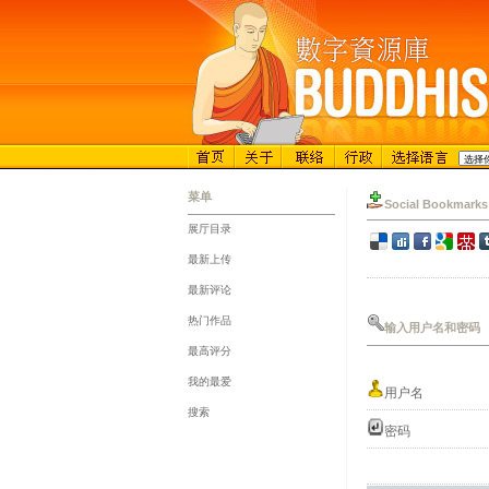
菜单
Social Bookmarks
展厅目录
::
最新上传
::
最新评论
::
热门作品
输入用户名和密码
::
最高评分
::
我的最爱
用户名
::
搜索
密码