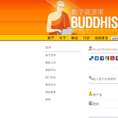
菜单
Social Bookmarks
展厅目录
::
最新上传
::
最新评论
::
热门作品
输入用户名和密码
::
最高评分
::
我的最爱
用户名
::
搜索
密码