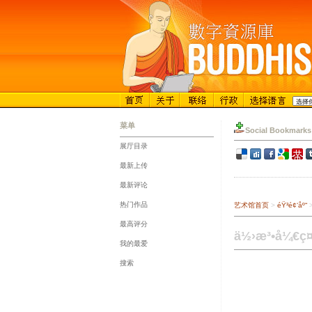
菜单
Social Bookmarks
展厅目录
::
最新上传
::
最新评论
::
热门作品
艺术馆首页
>
éŸ³é¢‘åº“
::
最高评分
::
ä½›æ³•å¼€ç¤
我的最爱
::
搜索