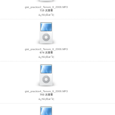
gist_practice2_Tenom_6_2006.MP3
715 次查看
ä¿®è¡Œæ‘˜è¦
gist_practice3_Tenom_6_2006.MP3
674 次查看
ä¿®è¡Œæ‘˜è¦
gist_practice4_Tenom_6_2006.MP3
703 次查看
ä¿®è¡Œæ‘˜è¦