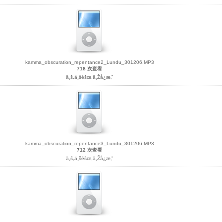
kamma_obscuration_repentance2_Lundu_301206.MP3
718 次查看
ä¸š,ä¸šéšœ,ä¸Žå¿æ‚”
kamma_obscuration_repentance3_Lundu_301206.MP3
712 次查看
ä¸š,ä¸šéšœ,ä¸Žå¿æ‚”