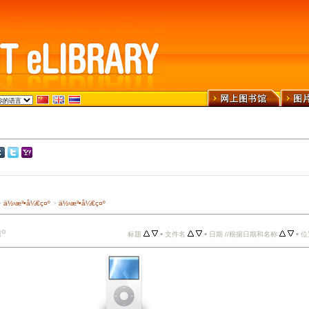
>
ä½›æ³•å¼€ç¤º
>
ä½›æ³•å¼€ç¤º
º
•
•
•
标题
文件名
日期 //根据日期和名称
位