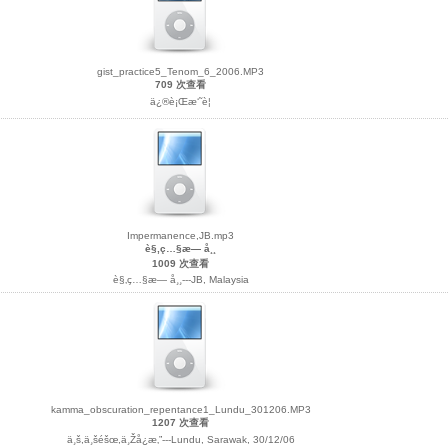
gist_practice5_Tenom_6_2006.MP3
709 次查看
ä¿®è¡Œæ‘˜è¦
Impermanence,JB.mp3
è§‚ç…§æ— å¸¸
1009 次查看
è§‚ç…§æ— å¸¸---JB, Malaysia
kamma_obscuration_repentance1_Lundu_301206.MP3
1207 次查看
ä¸š,ä¸šéšœ,ä¸Žå¿æ‚”---Lundu, Sarawak, 30/12/06