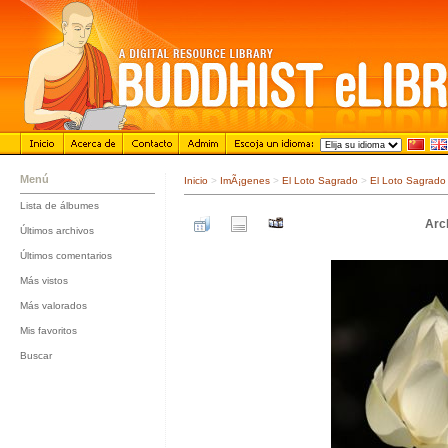
Menú
Inicio
>
ImÃ¡genes
>
El Loto Sagrado
>
El Loto Sagrado
Lista de álbumes
::
Arc
Últimos archivos
::
Últimos comentarios
::
Más vistos
::
Más valorados
::
Mis favoritos
::
Buscar