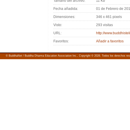
Tamaño del archivo:
11 Kb
Fecha añadida:
01 de Febrero de 20
Dimensiones:
346 x 461 pixels
Visto:
293 visitas
URL:
http://www.buddhiste
Favoritos:
Añadir a favoritos
© BuddhaNet / Buddha Dharma Education Association Inc.,
Copyright © 2026. Todos los derechos re