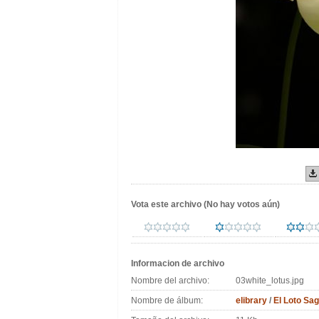
Vota este archivo
(No hay votos aún)
Informacion de archivo
Nombre del archivo:
03white_lotus.jpg
Nombre de álbum:
elibrary
/
El Loto Sa