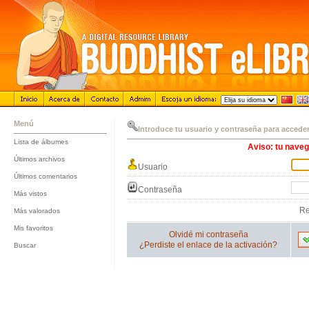
Menú
Introduce tu usuario y contraseña para accede
Lista de álbumes
Aviso: tu naveg
::
Últimos archivos
Usuario
::
Últimos comentarios
::
Contraseña
Más vistos
::
R
Más valorados
::
Mis favoritos
Olvidé mi contraseña
::
¿Perdiste el enlace de la activación?
Buscar