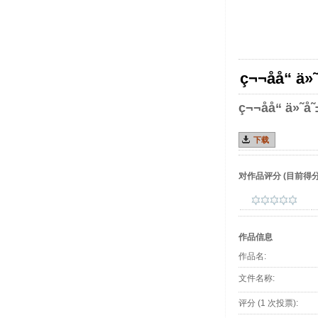
ç¬¬åå“ ä»
ç¬¬åå“ ä»˜å˜
下载
对作品评分
(目前得分 :
作品信息
作品名:
文件名称:
评分 (1 次投票):