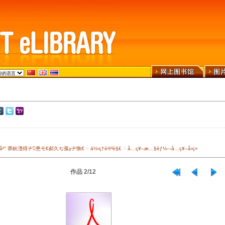
›¾ä¹¦åº“ 莽鈥澛得ヂ惷モ€郝久ぢ孤γヂ衡€
>
ä½›ç†è®²è§£
>
å…­ç¥–æ…§èƒ½---å…­ç¥–å›ç»
作品 2/12