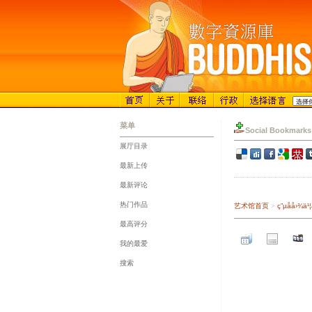
菜单
Social Bookmarks
展厅目录
::
最新上传
::
最新评论
::
热门作品
艺术馆首页
>
ç”µå­å
::
最高评分
::
我的最爱
::
搜索