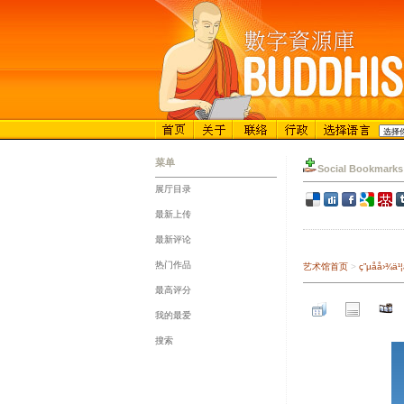
菜单
Social Bookmarks
展厅目录
::
最新上传
::
最新评论
::
热门作品
艺术馆首页
>
ç”µå­å
::
最高评分
::
我的最爱
::
搜索