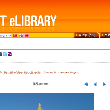
›¾ä¹¦åº“ 莽鈥澛得ヂ惷モ€郝久ぢ孤γヂ衡€
>
å›¾ç‰‡åº“
>
ä½›æ•™å›¾ç‰‡
作品 89/195