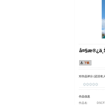
å¤§æ®¿ä¸Š
下载
对作品评分
(还没有人
作品信息
作品名:
DSCF3