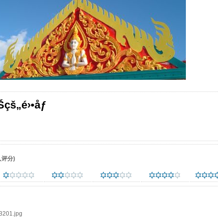
çš„é›•åƒ
评分)
201.jpg