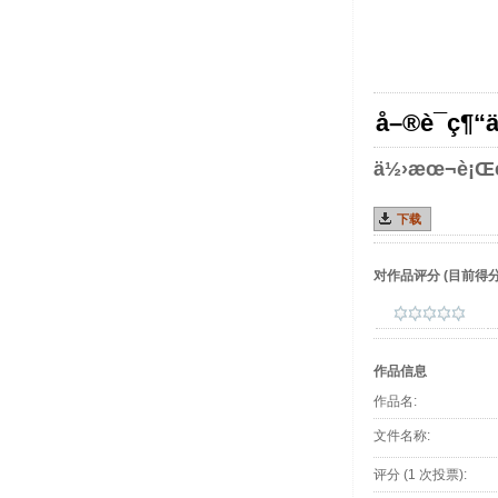
å–®è­¯ç¶“
ä½›æœ¬è¡Œé›
下载
对作品评分
(目前得分 :
作品信息
作品名:
文件名称:
评分 (1 次投票):