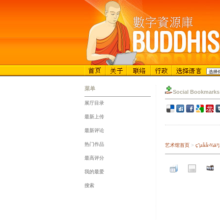
菜单
Social Bookmarks
展厅目录
::
最新上传
::
最新评论
::
热门作品
艺术馆首页
>
ç”µå­å
::
最高评分
::
我的最爱
::
搜索