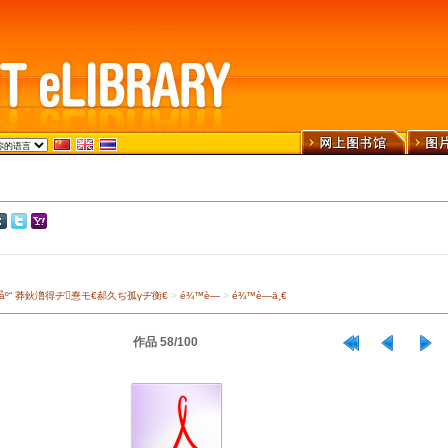
›¾ä¹¦åº“ 莽鈥澛得ヂ惷モ€郝久ぢ孤γヂ衡€
>
é¾™è—
>
é¾™è—ä¸€
作品 58/100