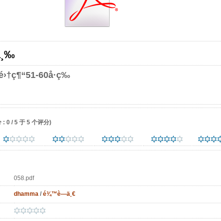
ä¸‰
†ç¶“51-60å·ç­‰
 0 / 5 于 5 个评分)
058.pdf
dhamma
/
é¾™è—ä¸€