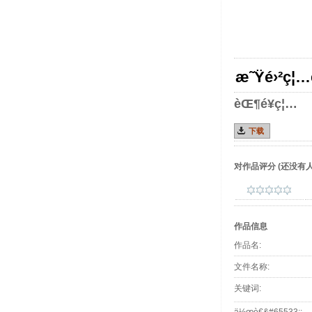
æ˜Ÿé›²ç¦…è
èŒ¶é¥­ç¦…
下载
对作品评分
(还没有人
作品信息
作品名:
文件名称:
关键词: