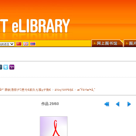
›¾ä¹¦åº“ 莽鈥澛得ヂ惷モ€郝久ぢ孤γヂ衡€
>
ä½›ç†è®²è§£
>
æ˜Ÿé›²æ³•å¸ˆ
作品 29/60