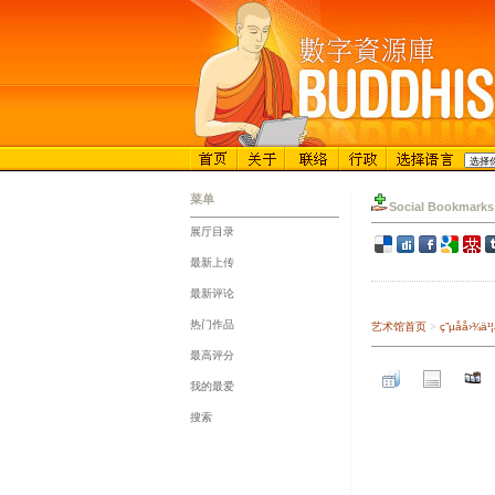
菜单
Social Bookmarks
展厅目录
::
最新上传
::
最新评论
::
热门作品
艺术馆首页
>
ç”µå­å
::
最高评分
::
我的最爱
::
搜索