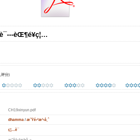
¯---èŒ¶é¥­ç¦…
评分)
CH19xinyun.pdf
dhamma
/
æ˜Ÿé›²æ³•å¸ˆ
ç¦…è¯