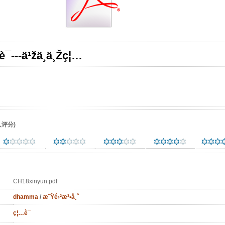
¯---ä¹žä¸ä¸Žç¦…
评分)
CH18xinyun.pdf
dhamma
/
æ˜Ÿé›²æ³•å¸ˆ
ç¦…è¯