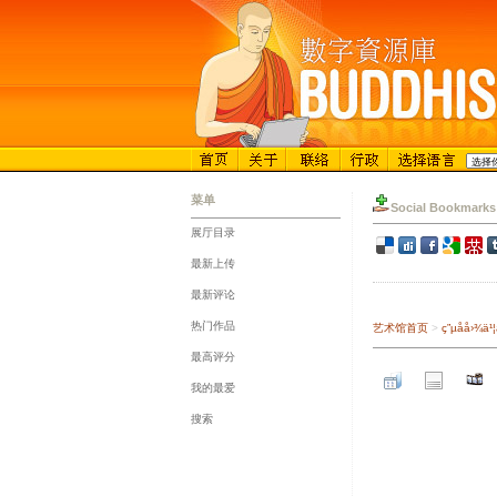
菜单
Social Bookmarks
展厅目录
::
最新上传
::
最新评论
::
热门作品
艺术馆首页
>
ç”µå­å
::
最高评分
::
我的最爱
::
搜索