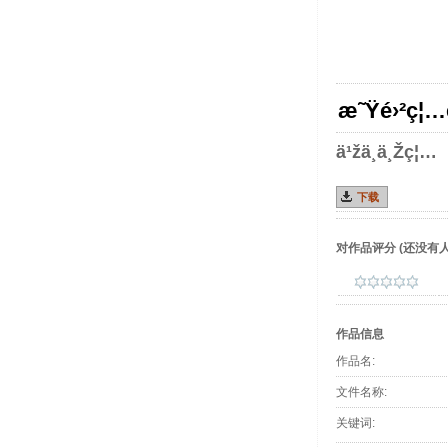
æ˜Ÿé›²ç¦…è
ä¹žä¸ä¸Žç¦…
下载
对作品评分
(还没有人
作品信息
作品名:
文件名称:
关键词: