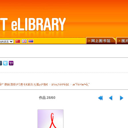
›¾ä¹¦åº“ 莽鈥澛得ヂ惷モ€郝久ぢ孤γヂ衡€
>
ä½›ç†è®²è§£
>
æ˜Ÿé›²æ³•å¸ˆ
作品 28/60