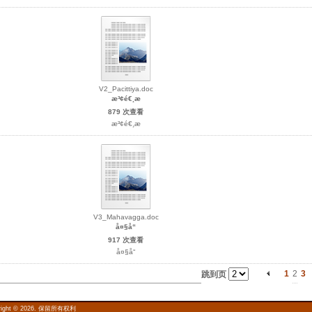
V2_Pacittiya.doc
æ³¢é€¸æ
879 次查看
æ³¢é€¸æ
V3_Mahavagga.doc
å¤§å“
917 次查看
å¤§å“
1
2
3
跳到页
right © 2026. 保留所有权利