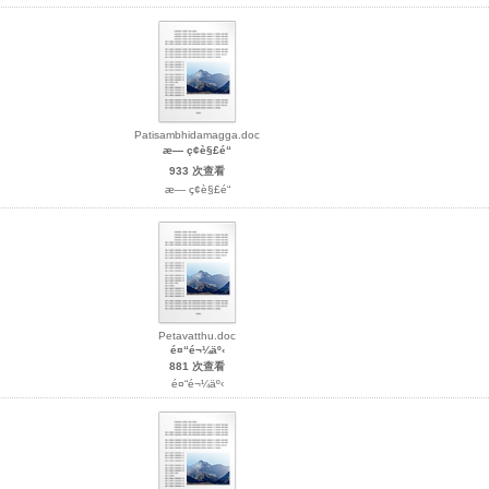
Patisambhidamagga.doc
æ— ç¢è§£é“
933 次查看
æ— ç¢è§£é“
Petavatthu.doc
é¤“é¬¼äº‹
881 次查看
é¤“é¬¼äº‹