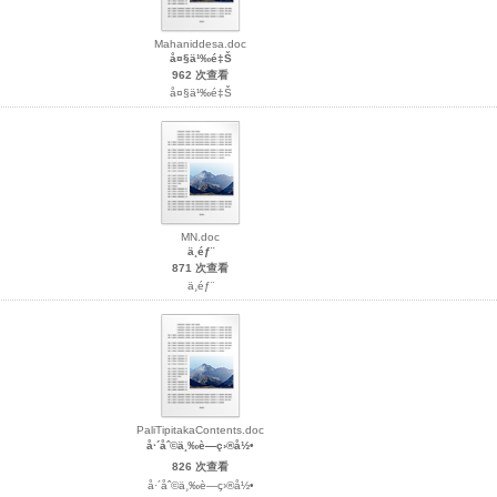
Mahaniddesa.doc
å¤§ä¹‰é‡Š
962 次查看
å¤§ä¹‰é‡Š
MN.doc
ä¸­éƒ¨
871 次查看
ä¸­éƒ¨
PaliTipitakaContents.doc
å·´åˆ©ä¸‰è—ç›®å½•
826 次查看
å·´åˆ©ä¸‰è—ç›®å½•