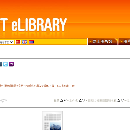
›¾ä¹¦åº“ 莽鈥澛得ヂ惷モ€郝久ぢ孤γヂ衡€
>
å—ä¼ å¤§è—ç»
ç»
•
•
•
标题
文件名
日期 //根据日期和名称
位