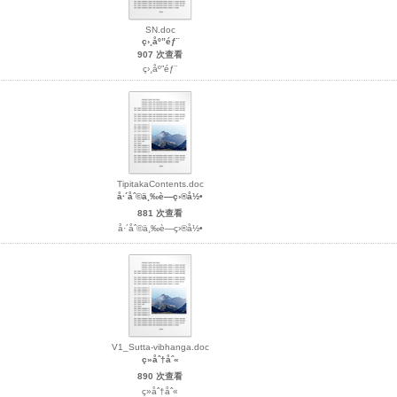
SN.doc
ç›¸åº”éƒ¨
907 次查看
ç›¸åº”éƒ¨
TipitakaContents.doc
å·´åˆ©ä¸‰è—ç›®å½•
881 次查看
å·´åˆ©ä¸‰è—ç›®å½•
V1_Sutta-vibhanga.doc
ç»åˆ†åˆ«
890 次查看
ç»åˆ†åˆ«