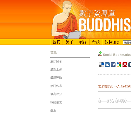
菜单
Social Bookmarks
展厅目录
::
最新上传
::
最新评论
::
热门作品
艺术馆首页
>
ç”µå­å
::
最高评分
::
å—ä¼ å¤§è—
我的最爱
::
搜索