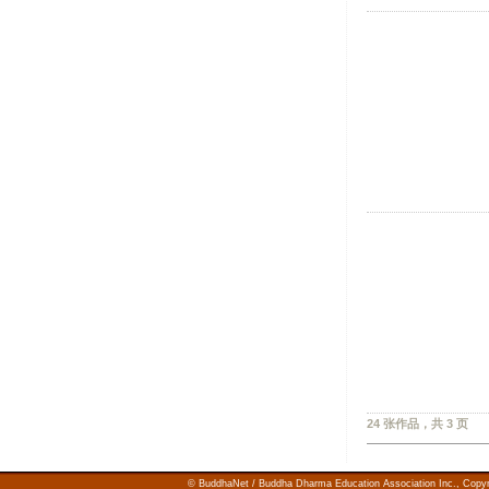
24 张作品，共 3 页
© BuddhaNet / Buddha Dharma Education Association Inc.,
Copy