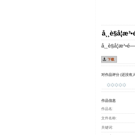
å¸¸è§å­¦æ³
å¸¸è§å­¦æ³•é
下载
对作品评分
(还没有人
作品信息
作品名:
文件名称:
关键词: