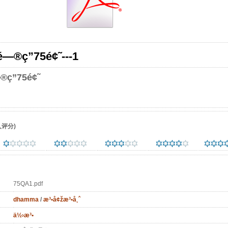
•é—®ç­”75é¢˜---1
—®ç­”75é¢˜
评分)
75QA1.pdf
dhamma
/
æ³•å¢žæ³•å¸ˆ
ä½›æ³•