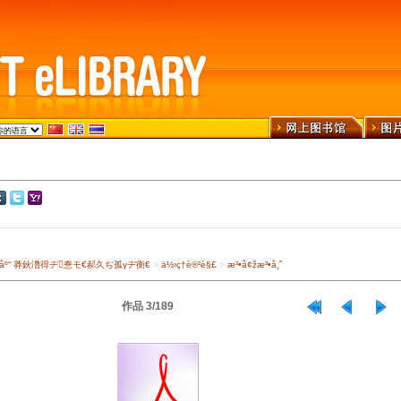
›¾ä¹¦åº“ 莽鈥澛得ヂ惷モ€郝久ぢ孤γヂ衡€
>
ä½›ç†è®²è§£
>
æ³•å¢žæ³•å¸ˆ
作品 3/189