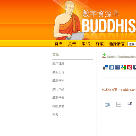
菜单
Social Bookmarks
展厅目录
::
最新上传
::
最新评论
::
热门作品
艺术馆首页
>
ç”µå­å
::
最高评分
::
我的最爱
::
搜索