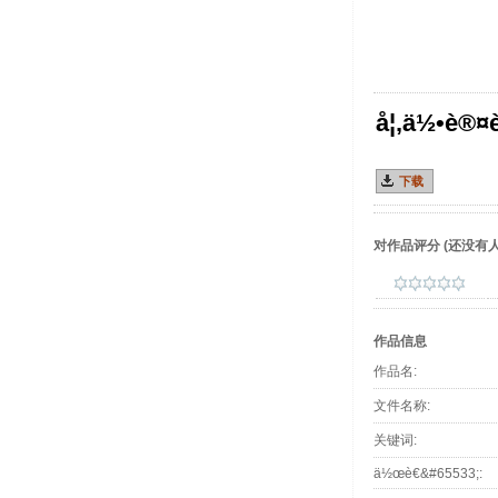
å¦‚ä½•è®¤è
下载
对作品评分
(还没有人
作品信息
作品名:
文件名称:
关键词:
ä½œè€&#65533;: