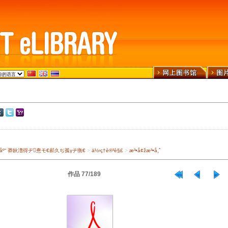
›¾ä¹¦åº“ 莽鈥澛得ヂ惷モ€郝久ぢ孤γヂ衡€
>
ä½›ç†è®²è§£
>
æ³•å¢žæ³•å¸ˆ
作品 77/189