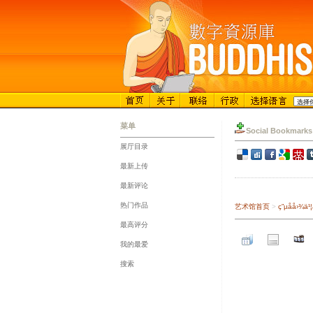
菜单
Social Bookmarks
展厅目录
::
最新上传
::
最新评论
::
热门作品
艺术馆首页
>
ç”µå­å
::
最高评分
::
我的最爱
::
搜索