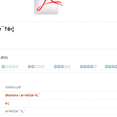
¯†è‹¦
评分)
dukkha.pdf
dhamma
/
æ³•å¢žæ³•å¸ˆ
è‹¦
æ³•å¢žæ¯”ä¸˜