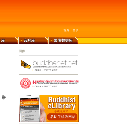
首页
::
登录
同伴