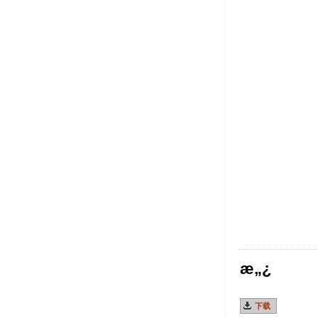
æ„¿
下载