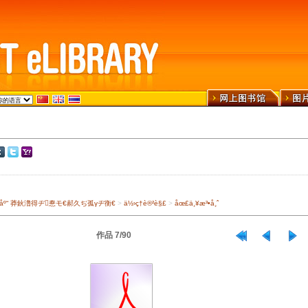
›¾ä¹¦åº“ 莽鈥澛得ヂ惷モ€郝久ぢ孤γヂ衡€
>
ä½›ç†è®²è§£
>
åœ£ä¸¥æ³•å¸ˆ
作品 7/90