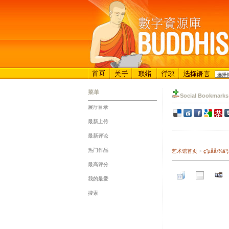
菜单
Social Bookmarks
展厅目录
::
最新上传
::
最新评论
::
热门作品
艺术馆首页
>
ç”µå­å
::
最高评分
::
我的最爱
::
搜索