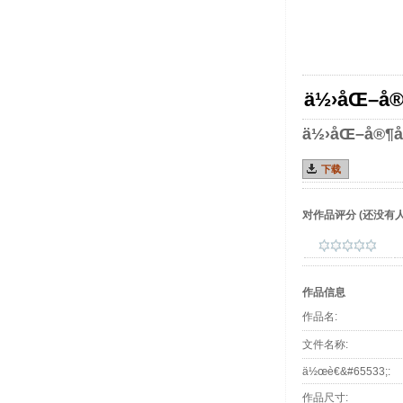
ä½›åŒ–å®
ä½›åŒ–å®¶å
下载
对作品评分
(还没有人
作品信息
作品名:
文件名称:
ä½œè€&#65533;:
作品尺寸: