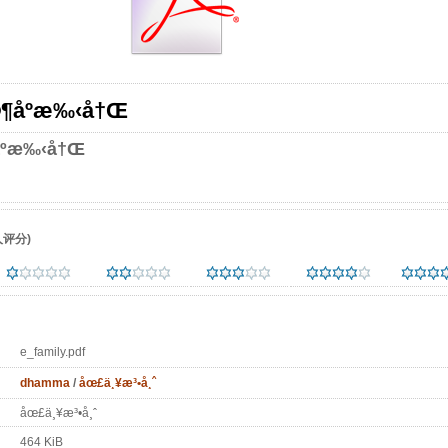
¶åº­æ‰‹å†Œ
º­æ‰‹å†Œ
评分)
e_family.pdf
dhamma
/
åœ£ä¸¥æ³•å¸ˆ
åœ£ä¸¥æ³•å¸ˆ
464 KiB