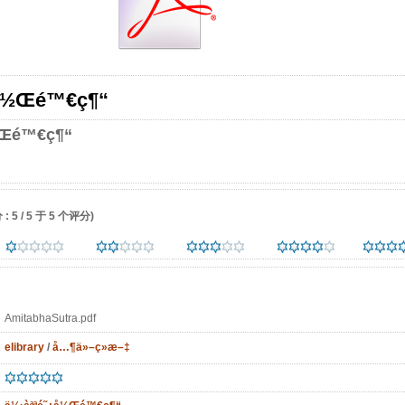
¿å½Œé™€ç¶“
½Œé™€ç¶“
 5 / 5 于 5 个评分)
AmitabhaSutra.pdf
elibrary
/
å…¶ä»–ç»æ–‡