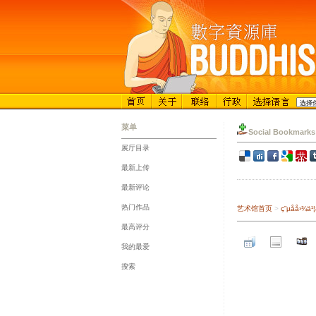
菜单
Social Bookmarks
展厅目录
::
最新上传
::
最新评论
::
热门作品
艺术馆首页
>
ç”µå­å
::
最高评分
::
我的最爱
::
搜索