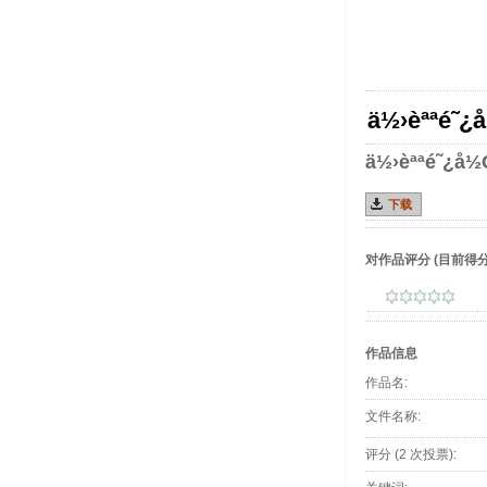
ä½›èªªé˜
ä½›èªªé˜¿å
下载
对作品评分
(目前得分 :
作品信息
作品名:
文件名称:
评分 (2 次投票):