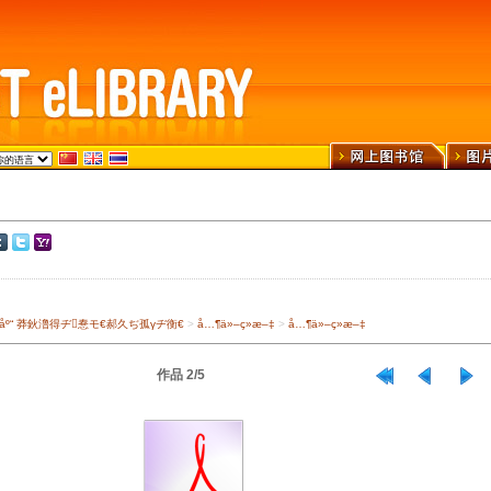
›¾ä¹¦åº“ 莽鈥澛得ヂ惷モ€郝久ぢ孤γヂ衡€
>
å…¶ä»–ç»æ–‡
>
å…¶ä»–ç»æ–‡
作品 2/5