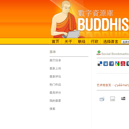
菜单
Social Bookmarks
展厅目录
::
最新上传
::
最新评论
::
热门作品
艺术馆首页
>
ç”µå­å
::
最高评分
::
我的最爱
::
搜索