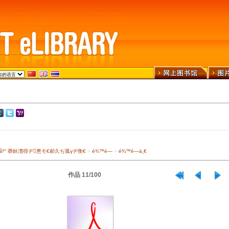
›¾ä¹¦åº“ 莽鈥澛得ヂ惷モ€郝久ぢ孤γヂ衡€
>
é¾™è—
>
é¾™è—ä¸€
作品 11/100