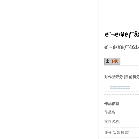
èˆ¬è‹¥éƒ¨å
èˆ¬è‹¥éƒ¨461-
下载
对作品评分
(目前得分 :
作品信息
作品名:
文件名称:
评分 (1 次投票):