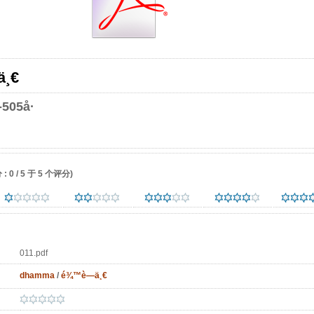
ä¸€
505å·
 0 / 5 于 5 个评分)
011.pdf
dhamma
/
é¾™è—ä¸€